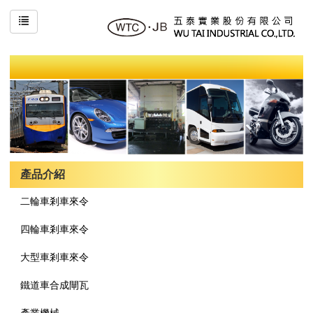
產品介紹
二輪車剎車來令
四輪車剎車來令
大型車剎車來令
鐵道車合成閘瓦